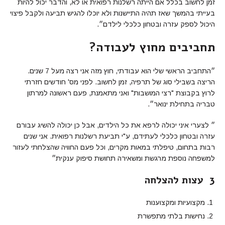
זמן לחשוב בכלל אם הייתה רשלנות רפואית או לא, והדבר יכול להיות
בעייתי בהמשך שאז תהיה התיישנות ולא יוכלו להגיש תביעה ולקבל פיצוי
היכול לספק עזרה ובטחון כלכלי לילדם״.
תחביבים מחוץ לעבודה?
״התחביב הראשי שלי הוא עבודתי, חוץ מזה אני רצה מעל 7 שנים.
הריצה בשבילי סוג של תרפיה, זמן לחשוב. לפני מס' חודשים חזרתי
לרוץ בקבוצת "רצי המושבות" ואני מתאמנת, פעם ראשונה למרתון
טבריה בתחילת ינואר״.
״ לצערי איני יכולה לרפא את כל הילדים, אבל כן יכולה להשיג עבורם
עזרה ובטחון כלכלי לעתידם, ע"י תביעת רשלנות רפואית. אני שנים
רבות בתחום, טיפלתי במאות מקרים, וכל פעם החוויה שהצלחתי לעזור
למשפחה נוספת מרגשת ומשאירה תחושת סיפוק ענקית״
3 עצות להצלחה
מקצועיות ומקצוענות
נחישות בלתי מתפשרת