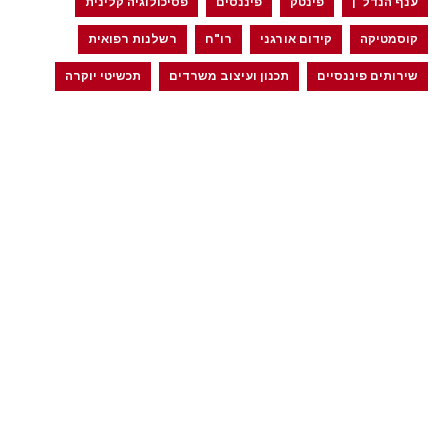
ענף הנדל"ן
פינטק
פיננסים
פסיכולוגיה קלינית
קוסמטיקה
קידום אורגני
רו"ח
רשלנות רפואית
שירותים פיננסיים
תכנון ועיצוב משרדים
תכשיטי יוקרה