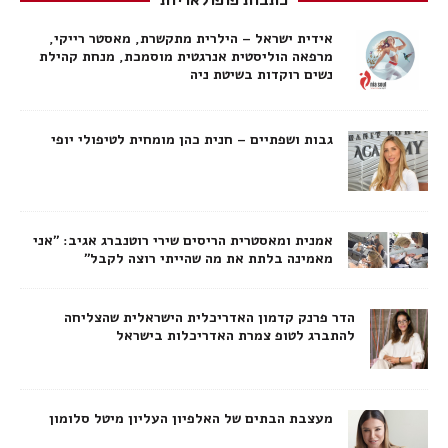
כתבות פופולאריות
אידית ישראל – הילרית מתקשרת, מאסטר רייקי,
מרפאה הוליסטית אנרגטית מוסמכת, מנחת קהילת
נשים רוקדות בשיטת ניה
גבות ושפתיים – חנית כהן מומחית לטיפולי יופי
אמנית ומאסטרית הריסים שירי רוטנברג אגיב: ״אני
מאמינה בלתת את מה שהייתי רוצה לקבל״
הדר פרנק קדמון האדריכלית הישראלית שהצליחה
להתברג לטופ צמרת האדריכלות בישראל
מעצבת הבתים של האלפיון העליון מיטל סלומון