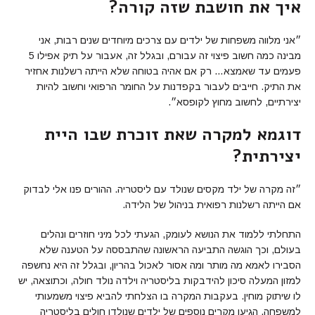
איך את חושבת שזה קורה?
״אני מלווה משפחות של ילדים עם צרכים מיוחדים שנים רבות, אני
מבינה כמה חשוב פיצוי זה עבורם, ובגלל זה, אעבור על תיק אפילו 5
פעמים עד שאמצא… רק אם אהיה בטוחה שלא הייתה רשלנות אחזיר
את התיק. חייבים לעבור בקפדנות על החומר הרפואי וחשוב להיות
יצירתיים, לחשוב מחוץ לקופסא״.
דוגמא למקרה שאת זוכרת שבו היית
יצירתית?
״זה מקרה של ילד מקסים שנולד עם ליסטריה. ההורים פנו אלי לבדוק
אם הייתה רשלנות רפואית בניהול של הלידה.
התחלתי ללמוד את הנושא לעומק, הגעתי לכל מיני חוזרים ונהלים
בעולם, וכך הוגשה התביעה הראשונה שהתבססה על הטענה שלא
הסבירו לאמא מה מותר ומה אסור לאכול בהריון, ובגלל זה היא נחשפה
למזון המעלה סיכון להידבקות בליסטריה וילדה נולד חולה, וכתוצאה, יש
לו שיתוק מוחין. בעקבות המקרה בו הצלחתי להביא פיצוי משמעותי
למשפחה, הגיעו מקרים נוספים של ילדים שנולדו חולים בליסטריה