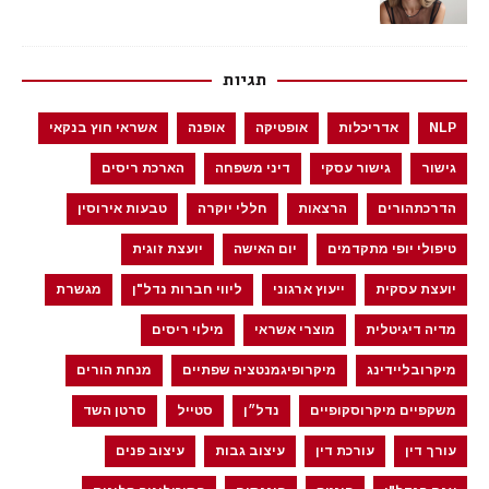
תגיות
NLP
אדריכלות
אופטיקה
אופנה
אשראי חוץ בנקאי
גישור
גישור עסקי
דיני משפחה
הארכת ריסים
הדרכתהורים
הרצאות
חללי יוקרה
טבעות אירוסין
טיפולי יופי מתקדמים
יום האישה
יועצת זוגית
יועצת עסקית
ייעוץ ארגוני
ליווי חברות נדל"ן
מגשרת
מדיה דיגיטלית
מוצרי אשראי
מילוי ריסים
מיקרובליידינג
מיקרופיגמנטציה שפתיים
מנחת הורים
משקפיים מיקרוסקופיים
נדל״ן
סטייל
סרטן השד
עורך דין
עורכת דין
עיצוב גבות
עיצוב פנים