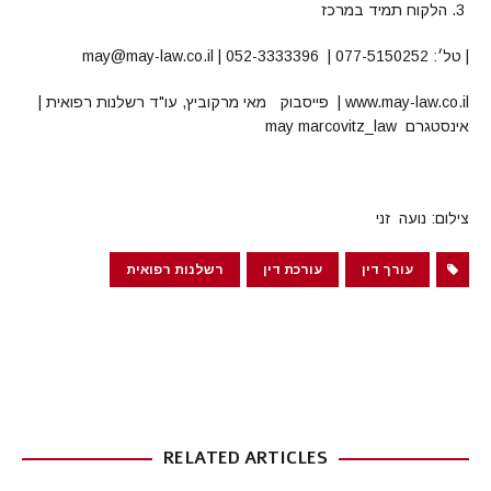
הלקוח תמיד במרכז
| טל׳: 077-5150252 | 052-3333396 | may@may-law.co.il
www.may-law.co.il | פייסבוק מאי מרקוביץ, עו"ד רשלנות רפואית |
אינסטגרם may marcovitz_law
צילום: נועה זני
עורך דין
עורכת דין
רשלנות רפואית
RELATED ARTICLES