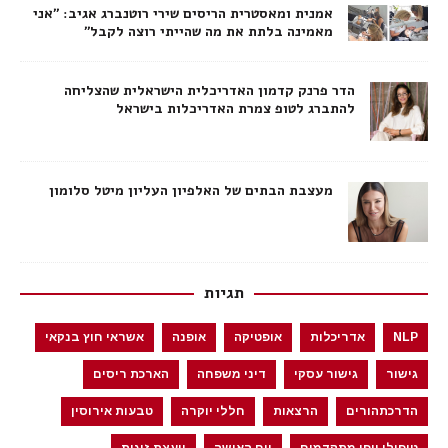
אמנית ומאסטרית הריסים שירי רוטנברג אגיב: ״אני
מאמינה בלתת את מה שהייתי רוצה לקבל״
הדר פרנק קדמון האדריכלית הישראלית שהצליחה
להתברג לטופ צמרת האדריכלות בישראל
מעצבת הבתים של האלפיון העליון מיטל סלומון
תגיות
NLP
אדריכלות
אופטיקה
אופנה
אשראי חוץ בנקאי
גישור
גישור עסקי
דיני משפחה
הארכת ריסים
הדרכתהורים
הרצאות
חללי יוקרה
טבעות אירוסין