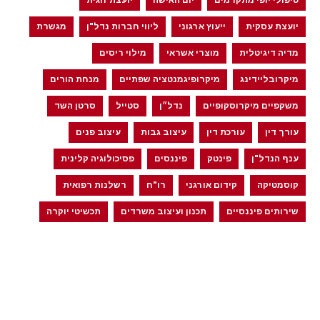
טיפולי יופי מתקדמים
יום האישה
יועצת זוגית
יועצת עסקית
ייעוץ ארגוני
ליווי חברות נדל"ן
מגשרת
מדיה דיגיטלית
מוצרי אשראי
מילוי ריסים
מיקרובליידינג
מיקרופיגמנטציה שפתיים
מנחת הורים
משקפיים מיקרוסקופיים
נדל״ן
סטייל
סרטן השד
עורך דין
עורכת דין
עיצוב גבות
עיצוב פנים
ענף הנדל"ן
פינטק
פיננסים
פסיכולוגיה קלינית
קוסמטיקה
קידום אורגני
רו"ח
רשלנות רפואית
שירותים פיננסיים
תכנון ועיצוב משרדים
תכשיטי יוקרה