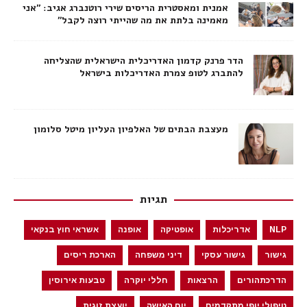
אמנית ומאסטרית הריסים שירי רוטנברג אגיב: ״אני
מאמינה בלתת את מה שהייתי רוצה לקבל״
הדר פרנק קדמון האדריכלית הישראלית שהצליחה
להתברג לטופ צמרת האדריכלות בישראל
מעצבת הבתים של האלפיון העליון מיטל סלומון
תגיות
NLP
אדריכלות
אופטיקה
אופנה
אשראי חוץ בנקאי
גישור
גישור עסקי
דיני משפחה
הארכת ריסים
הדרכתהורים
הרצאות
חללי יוקרה
טבעות אירוסין
טיפולי יופי מתקדמים
יום האישה
יועצת זוגית