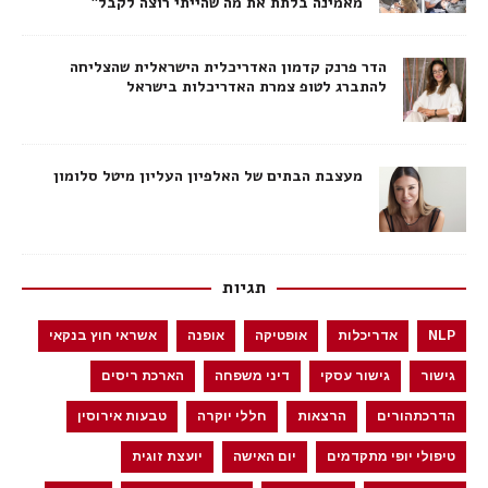
מאמינה בלתת את מה שהייתי רוצה לקבל״
הדר פרנק קדמון האדריכלית הישראלית שהצליחה
להתברג לטופ צמרת האדריכלות בישראל
מעצבת הבתים של האלפיון העליון מיטל סלומון
תגיות
NLP
אדריכלות
אופטיקה
אופנה
אשראי חוץ בנקאי
גישור
גישור עסקי
דיני משפחה
הארכת ריסים
הדרכתהורים
הרצאות
חללי יוקרה
טבעות אירוסין
טיפולי יופי מתקדמים
יום האישה
יועצת זוגית