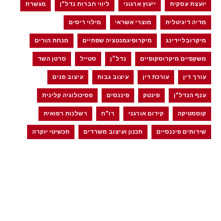
יועצת עסקית
ייעוץ ארגוני
ליווי חברות נדל"ן
מגשרת
מדיה דיגיטלית
מוצרי אשראי
מילוי ריסים
מיקרובליידינג
מיקרופיגמנטציה שפתיים
מנחת הורים
משקפיים מיקרוסקופיים
נדל״ן
סטייל
סרטן השד
עורך דין
עורכת דין
עיצוב גבות
עיצוב פנים
ענף הנדל"ן
פינטק
פיננסים
פסיכולוגיה קלינית
קוסמטיקה
קידום אורגני
רו"ח
רשלנות רפואית
שירותים פיננסיים
תכנון ועיצוב משרדים
תכשיטי יוקרה